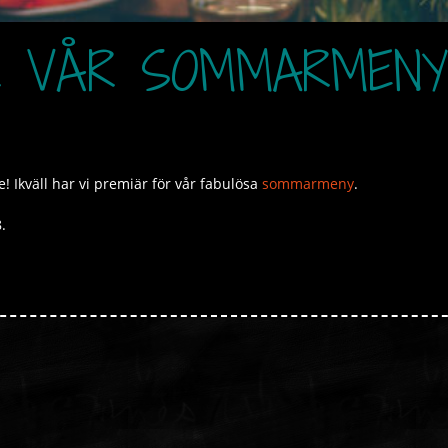
R VÅR SOMMARMENY
e! Ikväll har vi premiär för vår fabulösa
sommarmeny
.
.